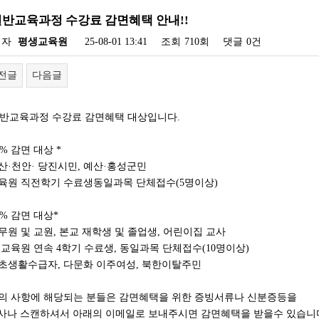
!일반교육과정 수강료 감면혜택 안내!!
성자
평생교육원
25-08-01 13:41
조회
710회
댓글
0건
전글
다음글
일반교육과정 수강료 감면혜택 대상입니다.
0% 감면 대상 *
아산·천안· 당진시민, 예산·홍성군민
교육원 직전학기 수료생동일과목 단체접수(5명이상)
20% 감면 대상*
공무원 및 교원, 본교 재학생 및 졸업생, 어린이집 교사
본 교육원 연속 4학기 수료생, 동일과목 단체접수(10명이상)
기초생활수급자, 다문화 이주여성, 북한이탈주민
위의 사항에 해당되는 분들은 감면혜택을 위한 증빙서류나 신분증등을
나 스캔하셔서 아래의 이메일로 보내주시면 감면혜택을 받을수 있습니