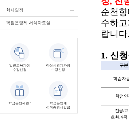
정
,
전
순천향
학사일정
수하고
학점은행제 서식자료실
랍니다
1. 신
구분
일반교육과정
아산시연계과정
수강신청
수강신청
학습자
학점인
학점은행제란?
학점은행제
성적증명서발급
전공
/
교
호환과목