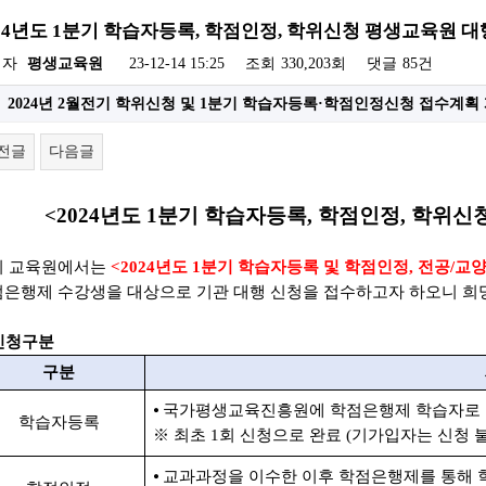
024년도 1분기 학습자등록, 학점인정, 학위신청 평생교육원 대
성자
평생교육원
23-12-14 15:25
조회
330,203회
댓글
85건
2024년 2월전기 학위신청 및 1분기 학습자등록·학점인정신청 접수계획 개
전글
다음글
<2024
년도 1
분기 학습자등록
,
학점인정
,
학위신청
리 교육원에서는
<2024
년도 1
분기 학습자등록 및 학점인정
,
전공
/
교양
점은행제 수강생을 대상으로
기관 대행 신청을 접수하고자 하오니 희
 신청구분
구분
⦁
국가평생교육진흥원에 학점은행제 학습자로 
학습자등록
※
최초
1
회 신청으로 완료
(
기가입자는 신청 
⦁
교과과정을 이수한 이후 학점은행제를 통해 