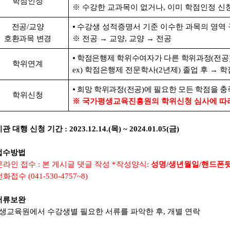
학점인정
※
수강한 교과목이 없거나
,
이미 학점인정 신
전공
/
교양
⦁
수강생 성적증명서 기준 이수한 과목의 영역 
호환과목 변경
※
전공
→
교양
,
교양
→
전공
⦁
학점은행제 학위수여자가 다른 학위과정
(
전공
학위연계
ex)
학점은행제 전문학사
(2
년제
)
졸업 후
→
학
⦁
희망 학위과정
(
전공
)
에 필요한 모든 학점을 
학위신청
※
국가평생교육진흥원의 학위신청 심사에 따라
기관 대행 신청 기간
: 2023.12.14.(목
) ~ 2024.01.05(금
)
접수방법
온라인 접수
:
본 게시글 댓글 작성
*
작성양식
:
성명
/생년월일/
핸드폰
전화접수
(041-530-4757~8)
서류보완
생교육원에서 수강생별 필요한 서류를 파악한 후
,
개별 연락