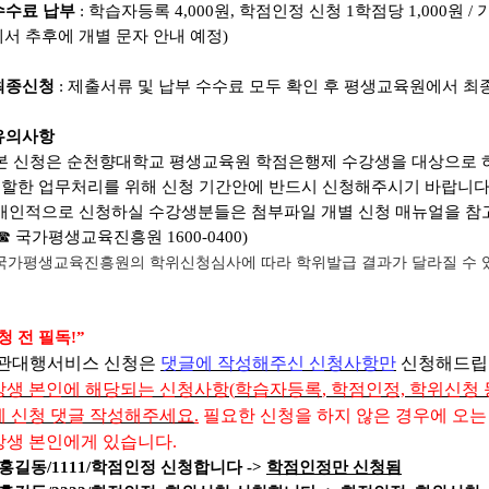
수수료 납부
:
학습자등록
4,000
원
,
학점인정 신청
1
학점당
1,000
원
/
서 추후에 개별 문자 안내 예정
)
최종신청
:
제출서류 및 납부 수수료 모두 확인 후 평생교육원에서 
유의사항
본 신청은 순천향대학교 평생교육원 학점은행제 수강생을 대상으로 
할한 업무처리를 위해 신청 기간안에 반드시 신청해주시기 바랍니
개인적으로 신청하실 수강생분들은 첨부파일 개별 신청 매뉴얼을 참
 국가평생교육진흥원 1600-0400)
국가평생교육진흥원의 학위신청심사에 따라 학위발급 결과가 달라질 수 있음
청 전 필독
!”
관대행서비스 신청은
댓글에 작성해주신 신청사항만
신청해드립
강생 본인에 해당되는 신청사항
(
학습자등록
, 학점인정,
학위신청 
에
신
청
댓
글 작성해주세요
.
필요한 신청을 하지 않은 경우에
오는
강생 본
인
에
게
있
습
니다
.
홍길동
/1111/
학점인정 신청합니다
->
학점인정만 신청됨