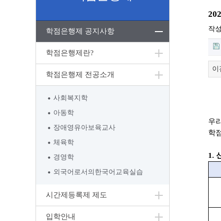
2
작
학점은행제 공지사항
학점은행제란?
이
학점은행제 전공소개
사회복지학
아동학
우
장애영유아보육교사
학
체육학
1.
경영학
외국어로서의한국어교육실습
시간제등록제 제도
입학안내