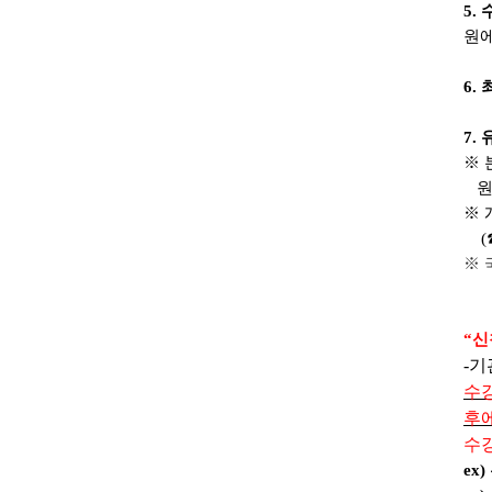
5.
원에
6.
7.
※
원
※ 
(☎
※
“
신
-
기
수
후
수
ex)