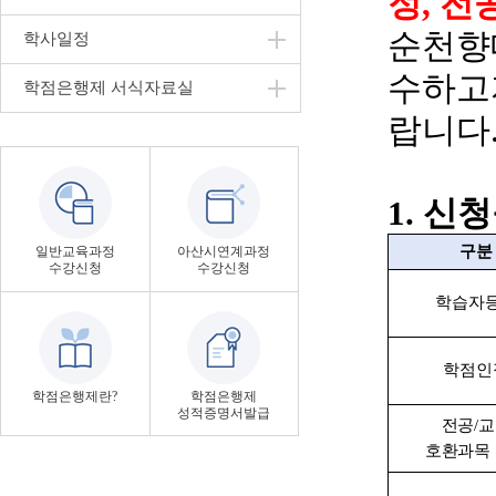
정
,
전
순천향
학사일정
수하고
학점은행제 서식자료실
랍니다
1. 신
구분
일반교육과정
아산시연계과정
수강신청
수강신청
학습자
학점인
학점은행제란?
학점은행제
성적증명서발급
전공
/
교
호환과목