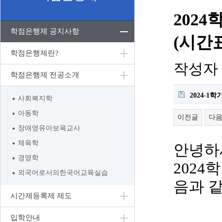
202
학점은행제 공지사항
(시간
학점은행제란?
작성자
학점은행제 전공소개
2024-1
사회복지학
아동학
이전글
다
장애영유아보육교사
체육학
안녕하
경영학
2024
학
외국어로서의한국어교육실습
음과 
시간제등록제 제도
입학안내