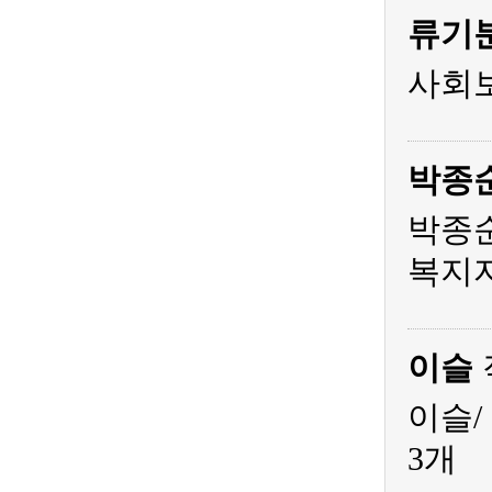
류기
사회
박종
박종순
복지
이슬
이슬/
3개