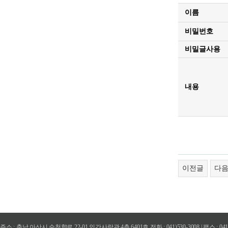
이름
비밀번호
비밀글사용
내용
이전글
다
주소 : 충남 아산시 순천향로 22-01 인간사랑관 4층 6401호 전화 : 041)530-3008 | 팩스 : 