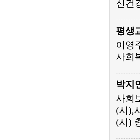
신건
평생
이영주
사회복
박지
사회보
(시)
(시)