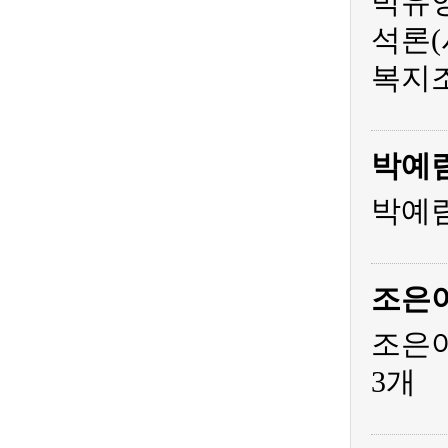
박유영
석론(
복지조
박예
박예림
조은
조은아
3개