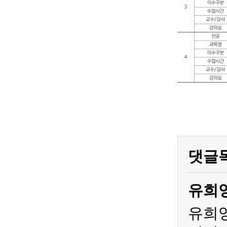
댓글
유희
유희