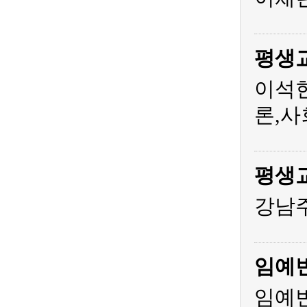
평생
이석
론,사
평생
강남주
임예
임예빈