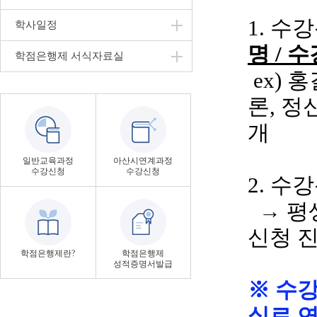
1. 수
학사일정
명
/ 
학점은행제 서식자료실
ex
)
홍
론
, 
개
일반교육과정
아산시연계과정
수강신청
수강신청
2. 수
→ 평
신청 
학점은행제란?
학점은행제
성적증명서발급
※ 수
실로 