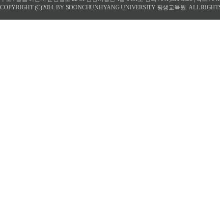
COPYRIGHT (C)2014. BY SOONCHUNHYANG UNIVERSITY 평생교육원. ALL RIGHT