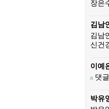
장은수
김남
김남
신건
이예
댓글
박유