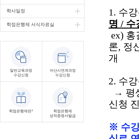
1. 수
학사일정
명
/ 
학점은행제 서식자료실
ex
)
홍
론
, 
개
일반교육과정
아산시연계과정
수강신청
수강신청
2. 수
→ 평
신청 
학점은행제란?
학점은행제
성적증명서발급
※ 수
실로 