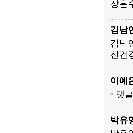
장은수
김남
김남
신건
이예
댓글
박유