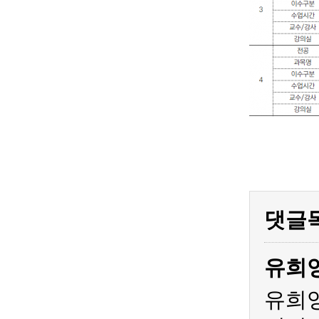
댓글
유희
유희