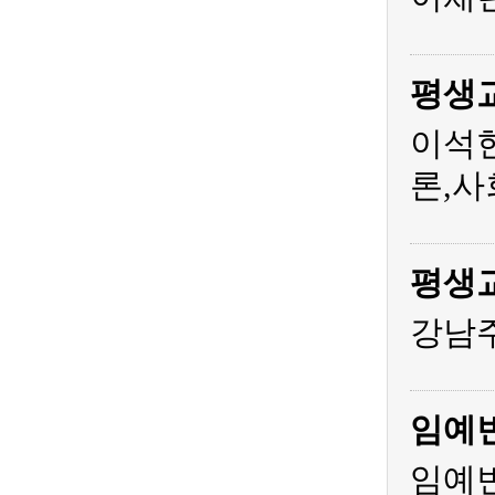
평생
이석
론,사
평생
강남주
임예
임예빈