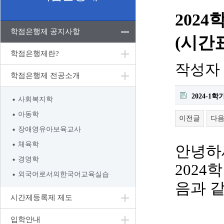
202
학점은행제 공지사항
(시간
학점은행제란?
작성자
학점은행제 전공소개
2024-1
사회복지학
아동학
이전글
다
장애영유아보육교사
체육학
안녕하
경영학
2024
학
외국어로서의한국어교육실습
음과 
시간제등록제 제도
입학안내