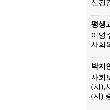
신건
평생
이영주
사회복
박지
사회보
(시)
(시)