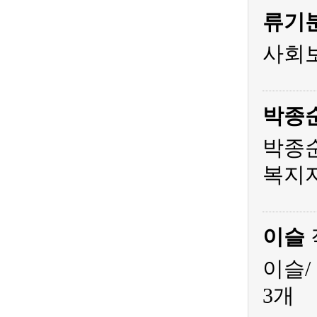
류기
사회
박종
박종순
복지
이슬
이슬/
3개