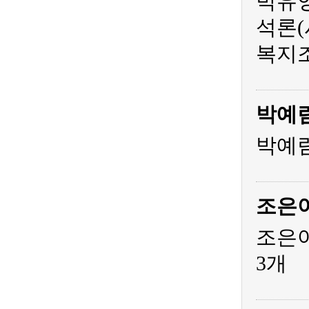
박유영
석론(
복지조
박예
박예림
조은
조은아
3개