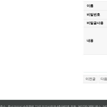
이름
비밀번호
비밀글사용
내용
이전글
다
주소 : 충남 아산시 순천향로 22-01 인간사랑관 4층 6401호 전화 : 041)530-3008 | 팩스 : 