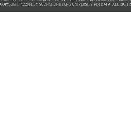
COPYRIGHT (C)2014. BY SOONCHUNHYANG UNIVERSITY 평생교육원. ALL RIGHT