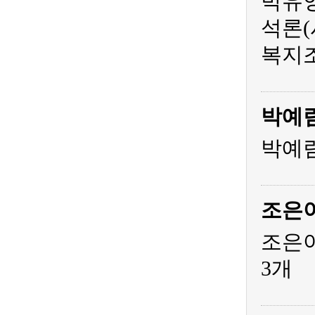
박유영
석론(
복지조
박예
박예림
조은
조은아
3개