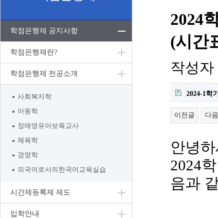
202
학점은행제 공지사항
(시간
학점은행제란?
작성자
학점은행제 전공소개
2024-1
사회복지학
아동학
이전글
다
장애영유아보육교사
체육학
안녕하
경영학
2024
학
외국어로서의한국어교육실습
음과 
시간제등록제 제도
입학안내