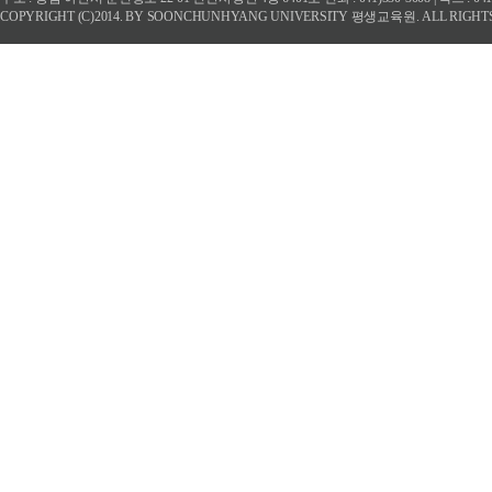
COPYRIGHT (C)2014. BY SOONCHUNHYANG UNIVERSITY 평생교육원. ALL RIGHT