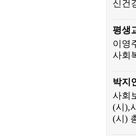
신건
평생
이영주
사회복
박지
사회보
(시)
(시)