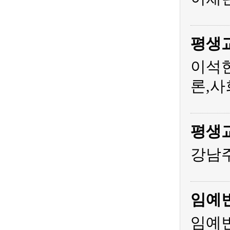
평생
이석
론,사
평생
강남주
임예
임예빈