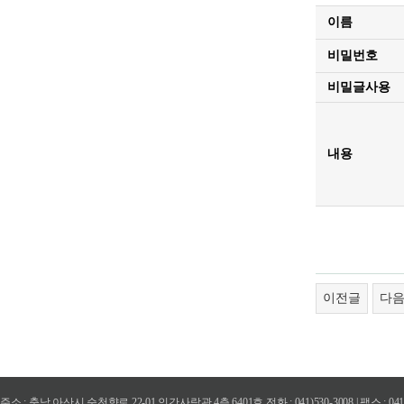
이름
비밀번호
비밀글사용
내용
이전글
다
주소 : 충남 아산시 순천향로 22-01 인간사랑관 4층 6401호 전화 : 041)530-3008 | 팩스 : 