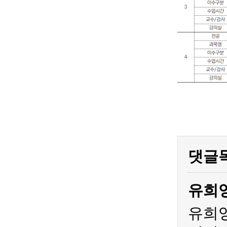
댓글
유희
유희