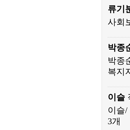
류기
사회
박종
박종순
복지
이슬
이슬/
3개