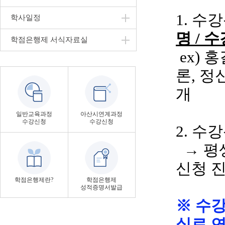
1. 수
학사일정
명
/ 
학점은행제 서식자료실
ex
)
홍
론
, 
개
일반교육과정
아산시연계과정
수강신청
수강신청
2. 수
→ 평
신청 
학점은행제란?
학점은행제
성적증명서발급
※ 수
실로 