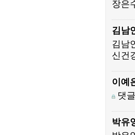
장은수
김남
김남
신건
이예
댓글
박유