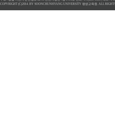
COPYRIGHT (C)2014. BY SOONCHUNHYANG UNIVERSITY 평생교육원. ALL RIGHT