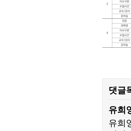
댓글
유희
유희