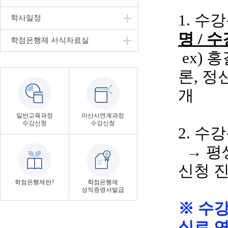
1. 수
학사일정
명
/ 
학점은행제 서식자료실
ex
)
홍
론
, 
개
일반교육과정
아산시연계과정
수강신청
수강신청
2. 수
→ 평
신청 
학점은행제란?
학점은행제
성적증명서발급
※ 수
실로 