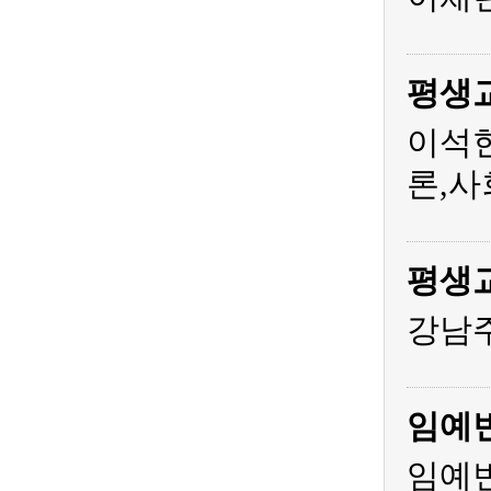
평생
이석
론,사
평생
강남주
임예
임예빈