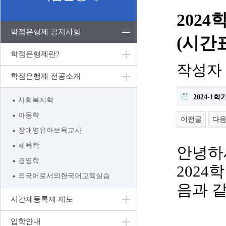
202
학점은행제 공지사항
(시간
학점은행제란?
작성자
학점은행제 전공소개
2024-1
사회복지학
아동학
이전글
다
장애영유아보육교사
체육학
안녕하
경영학
2024
학
외국어로서의한국어교육실습
음과 
시간제등록제 제도
입학안내