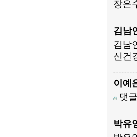
장은수
김남
김남
신건
이예
댓글
박유