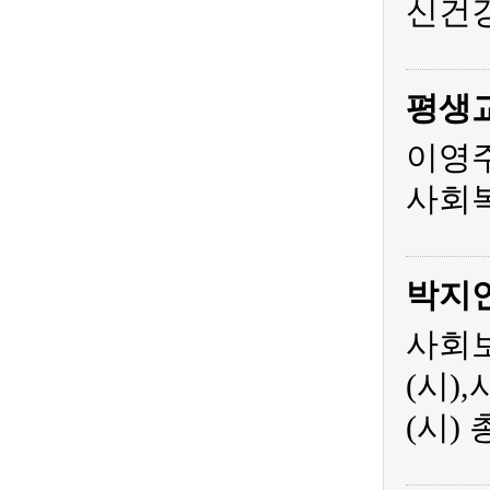
신건
평생
이영주
사회복
박지
사회보
(시)
(시)