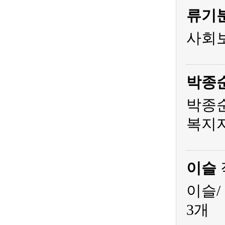
류기
사회
박종
박종순
복지
이슬
이슬/
3개