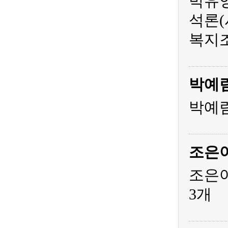
박유영
석론(
복지조
박예
박예림
조은
조은아
3개