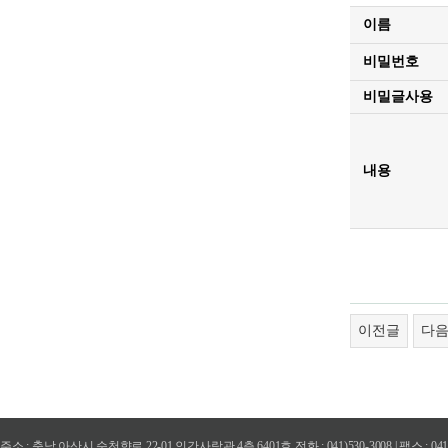
이름
비밀번호
비밀글사용
내용
이전글
다
주소 : 충남 아산시 순천향로 22-01 인간사랑관 4층 6401호 전화 : 041)530-3008 | 팩스 : 