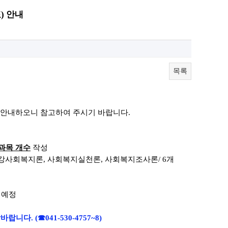
) 안내
목록
 안내하오니
참고하여 주시기 바랍니다.
과목 개수
작성
건강사회복지론
,
사회복지실천론
, 사회복지조사
론
/ 6
개
 예정
락바랍니다.
(☎041-530-4757~8)