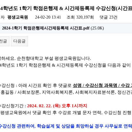
024학년도 1학기 학점은행제 & 시간제등록제 수강신청(시간표
성자
평생교육원
24-02-20 13:41
조회
320,197회
댓글
23건
2024-1학기 학점은행제시간제등록제 시간표.pdf
(25.0K)
전글
다음글
녕하세요
.
순천향대학교 부설 평생교육원입니다
.
4
학년도 1
학기 학점은행제
&
시간제등록제 수강신청을 다음과 같이
 수강신청 : 아래 시간표 확인 후
댓글로
성명
/
수강신청 과목명
/ 수강
)
홍길동
/
사회보장론
, 지역사회복지론
, 사회복지자료분석론
, 정신
 수강신청기간 :
2024. 02. 22. (목) 오후 1시까지
평생교육원에서 댓글 확인 후
수강료 개별 문자 연락,
수강신청 진행
수강신청 관련하여, 학습설계 및 상담을 희망하실 경우 사무실로 연