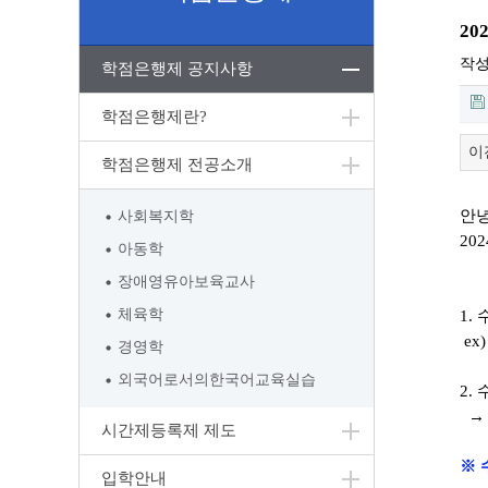
2
작
학점은행제 공지사항
학점은행제란?
이
학점은행제 전공소개
안
사회복지학
202
아동학
장애영유아보육교사
체육학
1.
ex
경영학
외국어로서의한국어교육실습
2.
→ 
시간제등록제 제도
※ 
입학안내