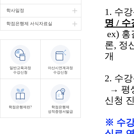
1. 수
학사일정
명
/ 
학점은행제 서식자료실
ex
)
홍
론
, 
개
일반교육과정
아산시연계과정
수강신청
수강신청
2. 수
→ 평
신청 
학점은행제란?
학점은행제
성적증명서발급
※ 수
실로 