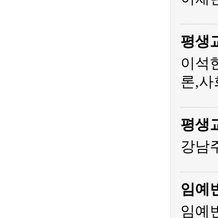
평생
이석
론,사
평생
강남주
임예
임예빈