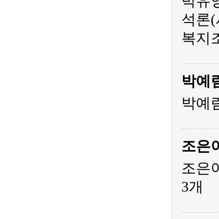
박유영
석론(
복지조
박예
박예림
조은
조은아
3개