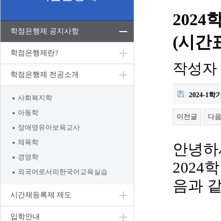
202
학점은행제 공지사항
(시간
학점은행제란?
작성자
학점은행제 전공소개
2024-1
사회복지학
아동학
이전글
다
장애영유아보육교사
체육학
안녕하
경영학
2024
학
외국어로서의한국어교육실습
음과 
시간제등록제 제도
입학안내