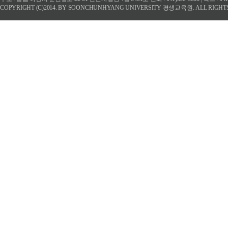
COPYRIGHT (C)2014. BY SOONCHUNHYANG UNIVERSITY 평생교육원. ALL RIGHT