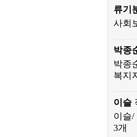
류기
사회
박종
박종순
복지
이슬
이슬/
3개