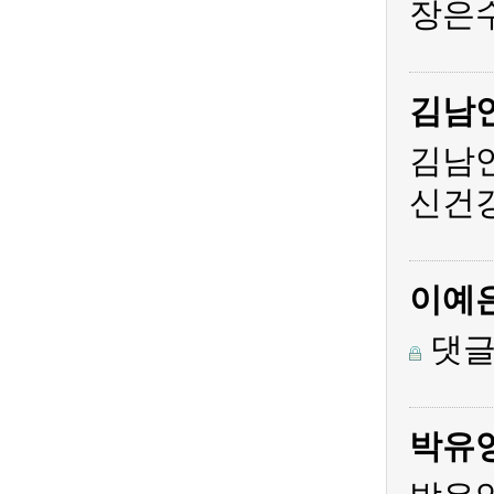
장은수
김남
김남
신건
이예
댓글
박유