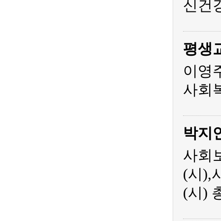
신건
평생
이영주
사회복
박지
사회보
(시)
(시)