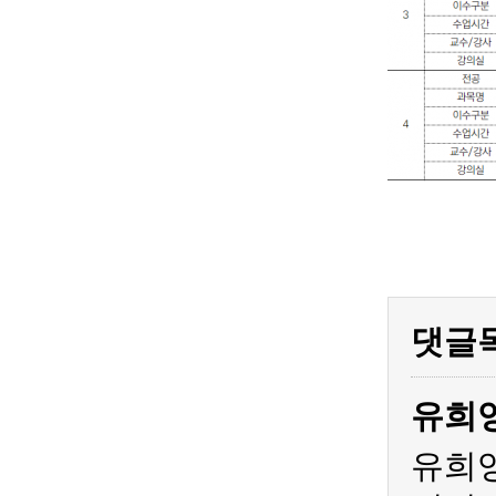
댓글
유희
유희