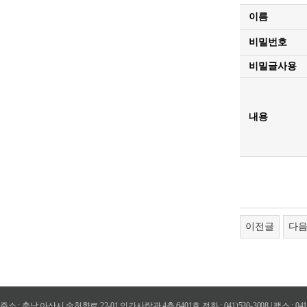
이름
비밀번호
비밀글사용
내용
이전글
다
주소 : 충남 아산시 순천향로 22-01 인간사랑관 4층 6401호 전화 : 041)530-3008 | 팩스 : 