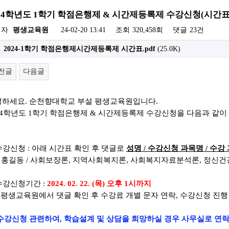
024학년도 1학기 학점은행제 & 시간제등록제 수강신청(시간표
성자
평생교육원
24-02-20 13:41
조회
320,458회
댓글
23건
2024-1학기 학점은행제시간제등록제 시간표.pdf
(25.0K)
전글
다음글
녕하세요
.
순천향대학교 부설 평생교육원입니다
.
4
학년도 1
학기 학점은행제
&
시간제등록제 수강신청을 다음과 같이
 수강신청 : 아래 시간표 확인 후
댓글로
성명
/
수강신청 과목명
/ 수강
)
홍길동
/
사회보장론
, 지역사회복지론
, 사회복지자료분석론
, 정신
 수강신청기간 :
2024. 02. 22. (목) 오후 1시까지
평생교육원에서 댓글 확인 후
수강료 개별 문자 연락,
수강신청 진행
수강신청 관련하여, 학습설계 및 상담을 희망하실 경우 사무실로 연