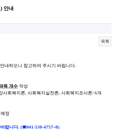
) 안내
목록
 안내하오니
참고하여 주시기 바랍니다.
과목 개수
작성
건강사회복지론
,
사회복지실천론
, 사회복지조사
론
/ 6
개
 예정
락바랍니다.
(☎041-530-4757~8)