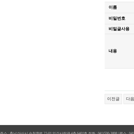
이름
비밀번호
비밀글사용
내용
이전글
다
주소 : 충남 아산시 순천향로 22-01 인간사랑관 4층 6401호 전화 : 041)530-3008 | 팩스 : 