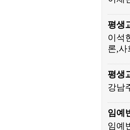
평생
이석
론,사
평생
강남주
임예
임예빈