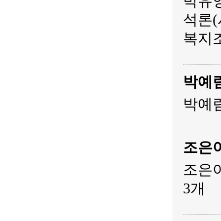
박유영
석론(
복지조
박예
박예림
조은
조은아
3개