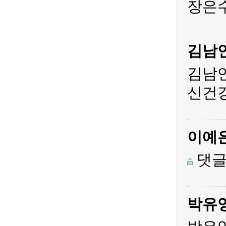
장은수
김남
김남
신건
이예
댓글
박유