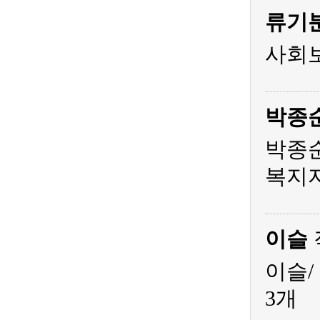
류기
사회
박종
박종순
복지
이슬
이슬/
3개