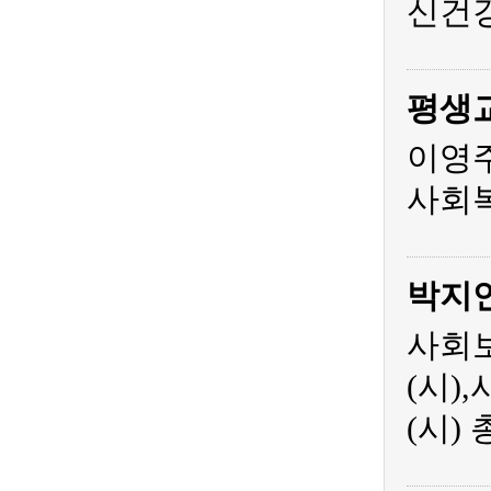
신건
평생
이영주
사회복
박지
사회보
(시)
(시)