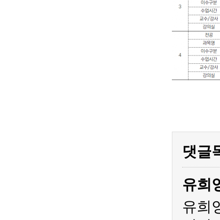
댓글
유희
유희