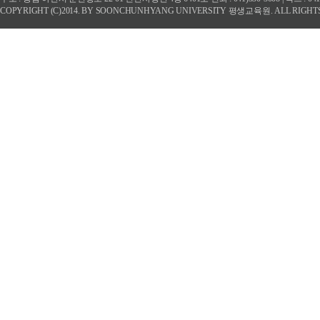
COPYRIGHT (C)2014. BY SOONCHUNHYANG UNIVERSITY 평생교육원. ALL RIGHT