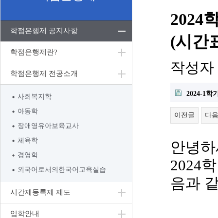
202
학점은행제 공지사항
(시간
학점은행제란?
작성자
학점은행제 전공소개
2024-1
사회복지학
아동학
이전글
다
장애영유아보육교사
체육학
안녕하
경영학
2024
학
외국어로서의한국어교육실습
음과 
시간제등록제 제도
입학안내