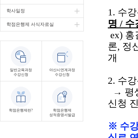
1. 수
학사일정
명
/ 
학점은행제 서식자료실
ex
)
홍
론
, 
개
일반교육과정
아산시연계과정
수강신청
수강신청
2. 수
→ 평
신청 
학점은행제란?
학점은행제
성적증명서발급
※ 수
실로 