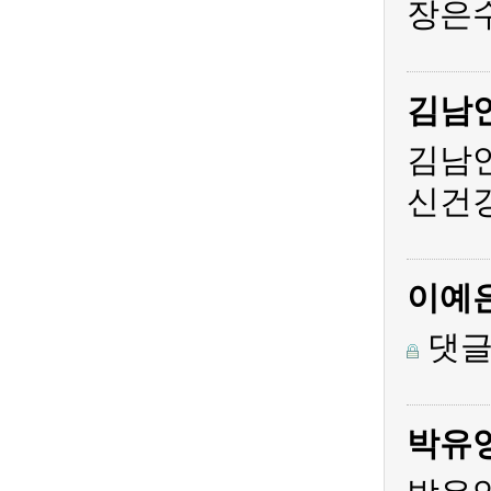
장은수
김남
김남
신건
이예
댓글
박유