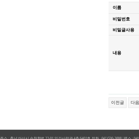
이름
비밀번호
비밀글사용
내용
이전글
다
주소 : 충남 아산시 순천향로 22-01 인간사랑관 4층 6401호 전화 : 041)530-3008 | 팩스 : 