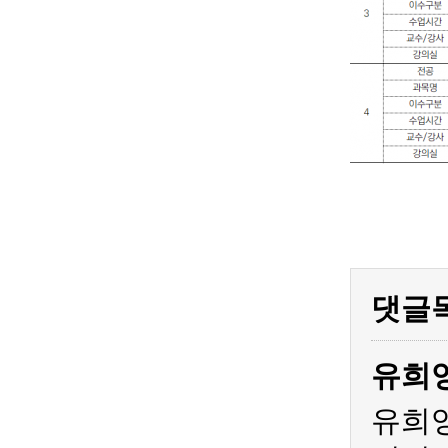
댓글
유희
유희