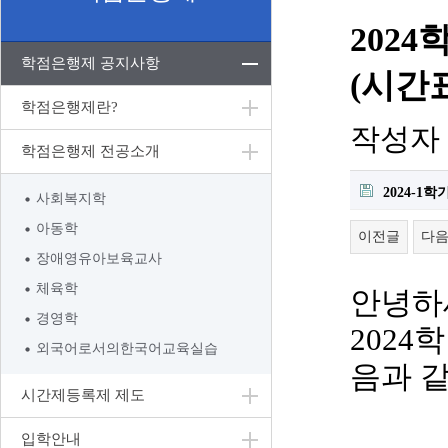
202
학점은행제 공지사항
(시간
학점은행제란?
작성자
학점은행제 전공소개
2024-1
사회복지학
아동학
이전글
다
장애영유아보육교사
체육학
안녕하
경영학
2024
학
외국어로서의한국어교육실습
음과 
시간제등록제 제도
입학안내