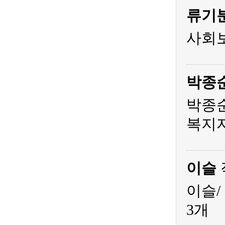
류기
사회
박종
박종순
복지
이슬
이슬/
3개