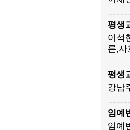
평생
이석
론,사
평생
강남주
임예
임예빈