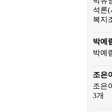
박유영
석론(
복지조
박예
박예림
조은
조은아
3개