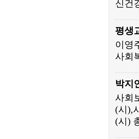
신건
평생
이영주
사회복
박지
사회보
(시)
(시)