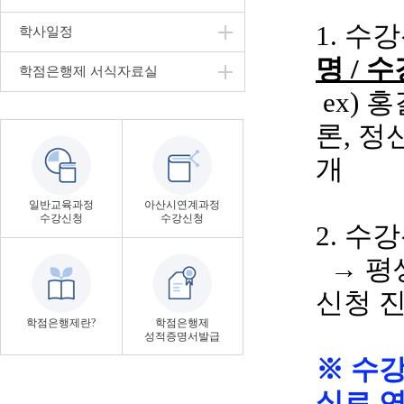
1. 수
학사일정
명
/ 
학점은행제 서식자료실
ex
)
홍
론
, 
개
일반교육과정
아산시연계과정
수강신청
수강신청
2. 수
→ 평
신청 
학점은행제란?
학점은행제
성적증명서발급
※ 수
실로 