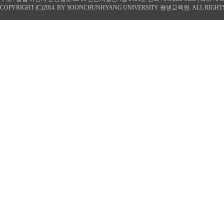
COPYRIGHT (C)2014. BY SOONCHUNHYANG UNIVERSITY 평생교육원. ALL RIGHT