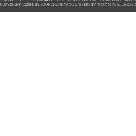
COPYRIGHT (C)2014. BY SOONCHUNHYANG UNIVERSITY 평생교육원. ALL RIGHT