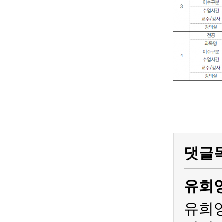
댓글
유희
유희