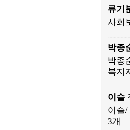
류기
사회
박종
박종순
복지
이슬
이슬/
3개