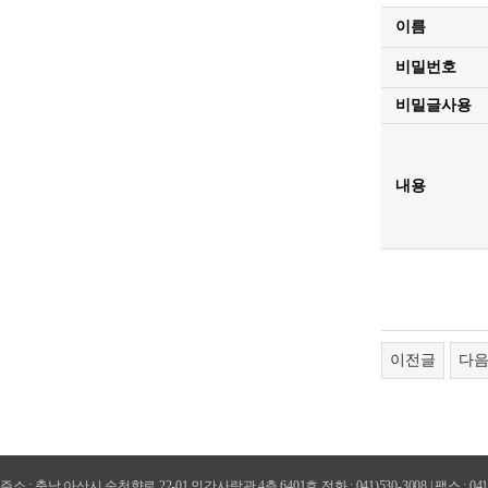
이름
비밀번호
비밀글사용
내용
이전글
다
주소 : 충남 아산시 순천향로 22-01 인간사랑관 4층 6401호 전화 : 041)530-3008 | 팩스 : 