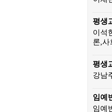
평생
이석
론,사
평생
강남주
임예
임예빈