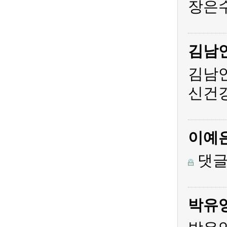
장은수
김남
김남
신건
이예
댓글
박유