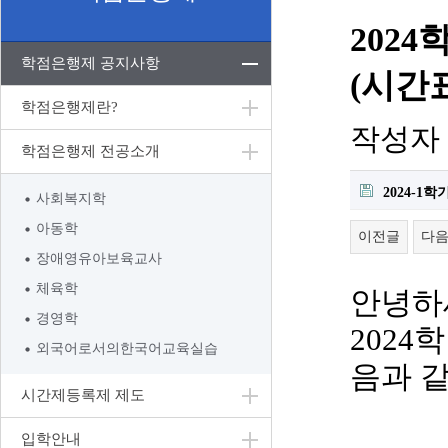
202
학점은행제 공지사항
(시간
학점은행제란?
작성자
학점은행제 전공소개
2024-1
사회복지학
아동학
이전글
다
장애영유아보육교사
체육학
안녕하
경영학
2024
학
외국어로서의한국어교육실습
음과 
시간제등록제 제도
입학안내