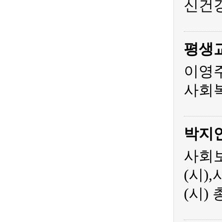
신건
평생
이영주
사회복
박지
사회보
(시)
(시)