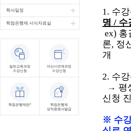
1. 수
학사일정
명
/ 
학점은행제 서식자료실
ex
)
홍
론
, 
개
일반교육과정
아산시연계과정
수강신청
수강신청
2. 수
→ 평
신청 
학점은행제란?
학점은행제
성적증명서발급
※ 수
실로 