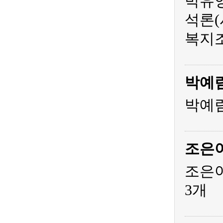
박유영
석론(
복지조
박예
박예림
조은
조은아
3개