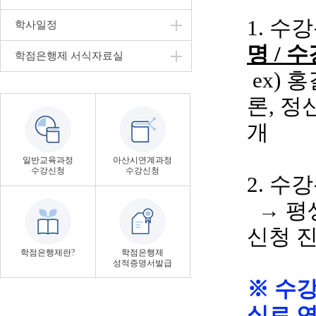
1. 수
학사일정
명
/ 
학점은행제 서식자료실
ex
)
홍
론
, 
개
일반교육과정
아산시연계과정
수강신청
수강신청
2. 수
→ 평
신청 
학점은행제란?
학점은행제
성적증명서발급
※ 수
실로 