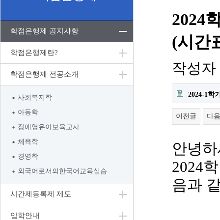
202
학점은행제 공지사항
(시간
학점은행제란?
작성자
학점은행제 전공소개
2024-1
사회복지학
아동학
이전글
다
장애영유아보육교사
체육학
안녕하
경영학
2024
학
외국어로서의한국어교육실습
음과 
시간제등록제 제도
입학안내