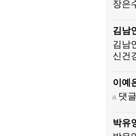
장은수
김남
김남
신건
이예
댓글
박유