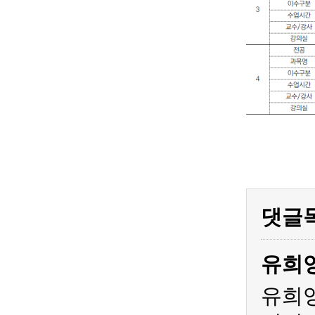
댓글
유희
유희