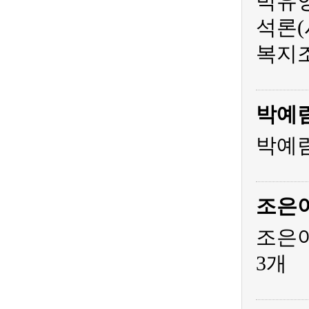
박유영
석론(
복지조
박예
박예림
조은
조은아
3개