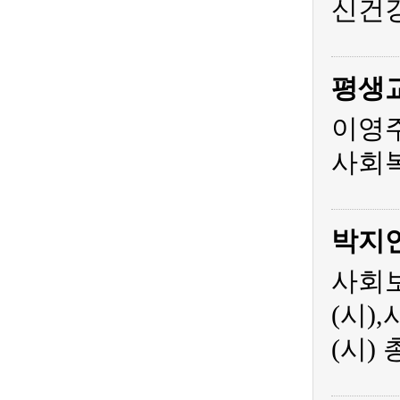
신건
평생
이영주
사회복
박지
사회보
(시)
(시)