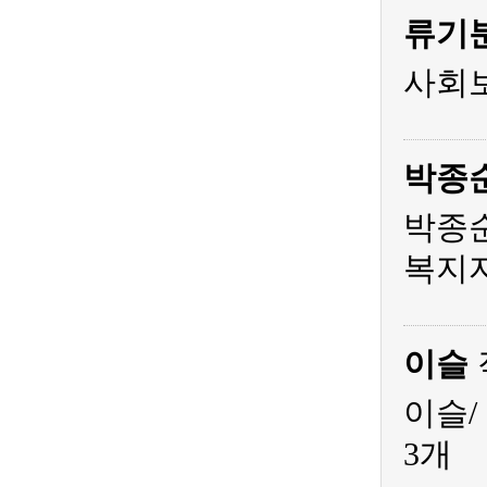
류기
사회
박종
박종순
복지
이슬
이슬/
3개