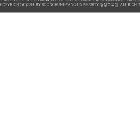
COPYRIGHT (C)2014. BY SOONCHUNHYANG UNIVERSITY 평생교육원. ALL RIGHT