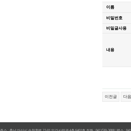
이름
비밀번호
비밀글사용
내용
이전글
다
주소 : 충남 아산시 순천향로 22-01 인간사랑관 4층 6401호 전화 : 041)530-3008 | 팩스 : 