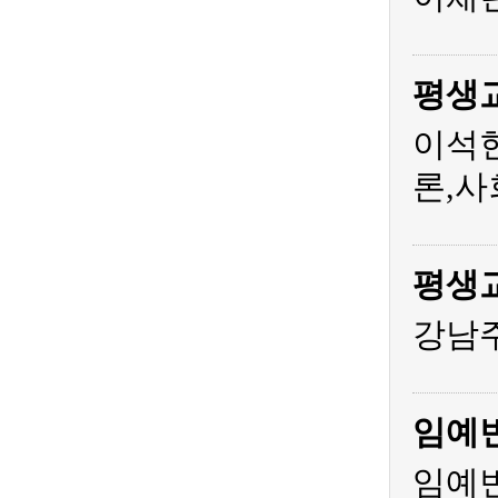
평생
이석
론,사
평생
강남주
임예
임예빈