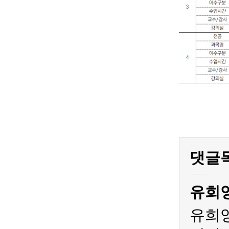
댓글
유희
유희