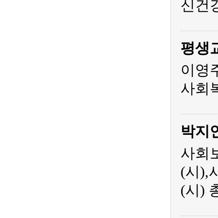
신건
평생
이영주
사회복
박지
사회보
(시)
(시)