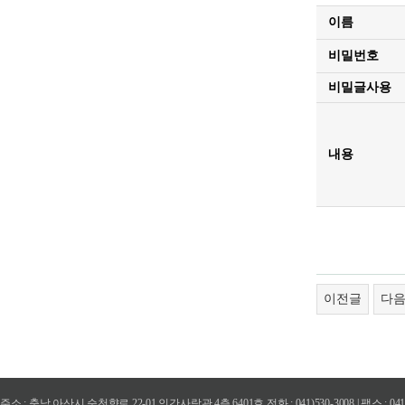
이름
비밀번호
비밀글사용
내용
이전글
다
주소 : 충남 아산시 순천향로 22-01 인간사랑관 4층 6401호 전화 : 041)530-3008 | 팩스 : 