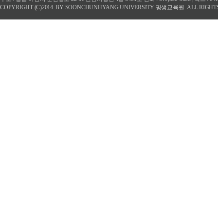
COPYRIGHT (C)2014. BY SOONCHUNHYANG UNIVERSITY 평생교육원. ALL RIGHT