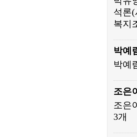
박유영
석론(
복지조
박예
박예림
조은
조은아
3개