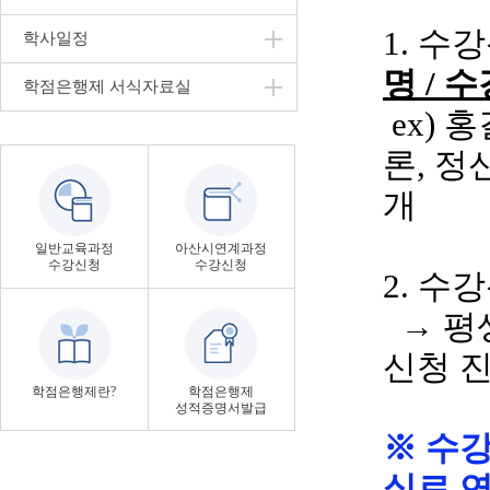
1. 수
학사일정
명
/ 
학점은행제 서식자료실
ex
)
홍
론
, 
개
일반교육과정
아산시연계과정
수강신청
수강신청
2. 수
→ 평
신청 
학점은행제란?
학점은행제
성적증명서발급
※ 수
실로 