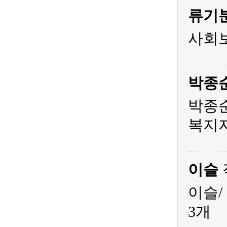
류기
사회
박종
박종순
복지
이슬
이슬/
3개