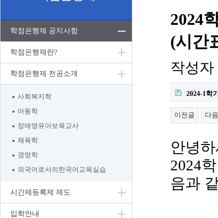
202
학점은행제 공지사항
(시간
학점은행제란?
작성자
학점은행제 전공소개
2024-1
사회복지학
아동학
이전글
다
장애영유아보육교사
체육학
안녕하
경영학
2024
학
외국어로서의한국어교육실습
음과 
시간제등록제 제도
입학안내