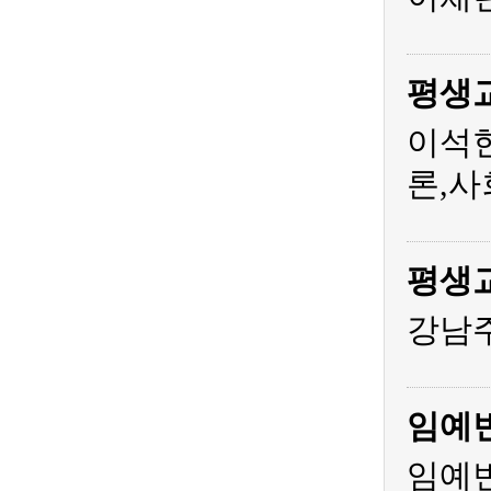
평생
이석
론,사
평생
강남주
임예
임예빈