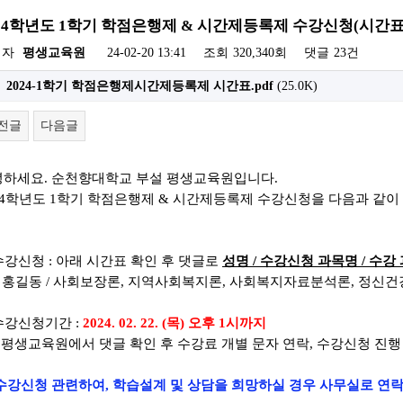
024학년도 1학기 학점은행제 & 시간제등록제 수강신청(시간표
성자
평생교육원
24-02-20 13:41
조회
320,340회
댓글
23건
2024-1학기 학점은행제시간제등록제 시간표.pdf
(25.0K)
전글
다음글
녕하세요
.
순천향대학교 부설 평생교육원입니다
.
4
학년도 1
학기 학점은행제
&
시간제등록제 수강신청을 다음과 같이
 수강신청 : 아래 시간표 확인 후
댓글로
성명
/
수강신청 과목명
/ 수강
)
홍길동
/
사회보장론
, 지역사회복지론
, 사회복지자료분석론
, 정신
 수강신청기간 :
2024. 02. 22. (목) 오후 1시까지
평생교육원에서 댓글 확인 후
수강료 개별 문자 연락,
수강신청 진행
수강신청 관련하여, 학습설계 및 상담을 희망하실 경우 사무실로 연