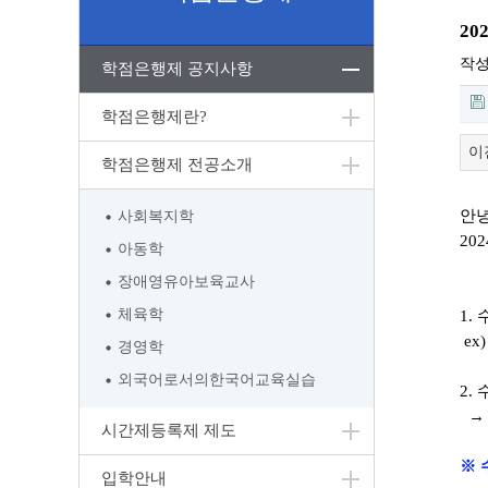
2
작
학점은행제 공지사항
학점은행제란?
이
학점은행제 전공소개
안
사회복지학
202
아동학
장애영유아보육교사
체육학
1.
ex
경영학
외국어로서의한국어교육실습
2.
→ 
시간제등록제 제도
※ 
입학안내