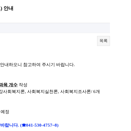
) 안내
목록
 안내하오니
참고하여 주시기 바랍니다.
과목 개수
작성
건강사회복지론
,
사회복지실천론
, 사회복지조사
론
/ 6
개
 예정
락바랍니다.
(☎041-530-4757~8)