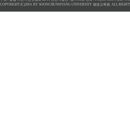
COPYRIGHT (C)2014. BY SOONCHUNHYANG UNIVERSITY 평생교육원. ALL RIGHT