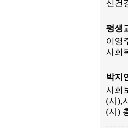
신건
평생
이영주
사회복
박지
사회보
(시)
(시)