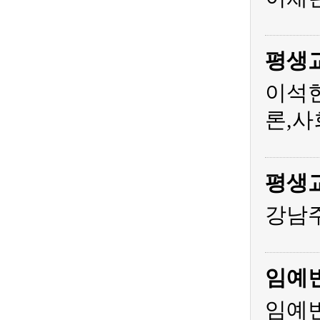
평생
이석
론,사
평생
강남주
임예
임예빈