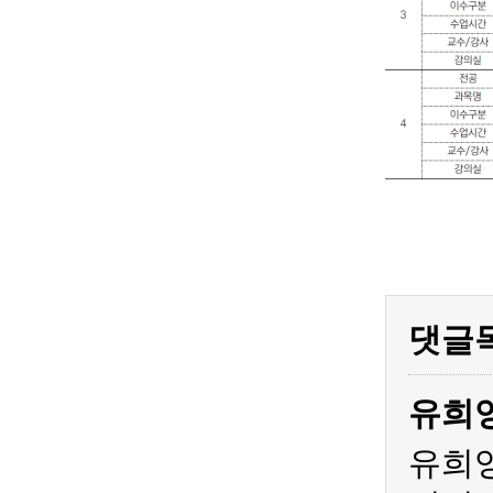
댓글
유희
유희