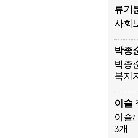
류기
사회
박종
박종순
복지
이슬
이슬/
3개