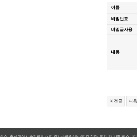
이름
비밀번호
비밀글사용
내용
이전글
다
주소 : 충남 아산시 순천향로 22-01 인간사랑관 4층 6401호 전화 : 041)530-3008 | 팩스 : 