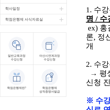
1. 수
학사일정
명
/ 
학점은행제 서식자료실
ex
)
홍
론
, 
개
일반교육과정
아산시연계과정
수강신청
수강신청
2. 수
→ 평
신청 
학점은행제란?
학점은행제
성적증명서발급
※ 수
실로 