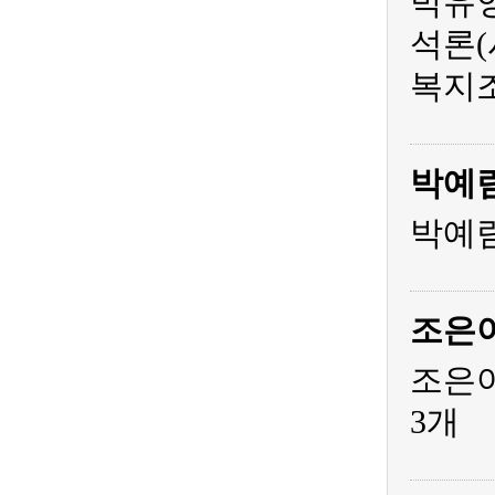
박유영
석론(
복지조
박예
박예림
조은
조은아
3개