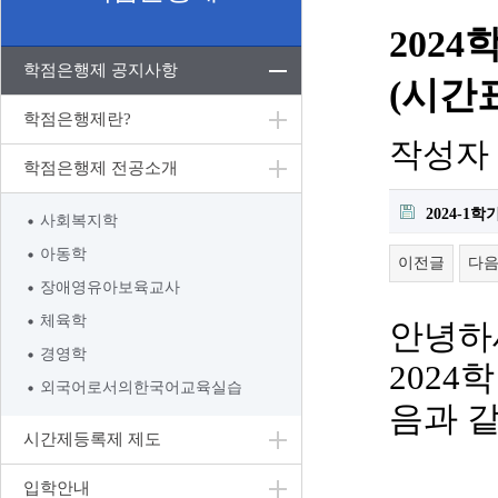
202
학점은행제 공지사항
(시간
학점은행제란?
작성자
학점은행제 전공소개
2024-1
사회복지학
아동학
이전글
다
장애영유아보육교사
체육학
안녕하
경영학
2024
학
외국어로서의한국어교육실습
음과 
시간제등록제 제도
입학안내