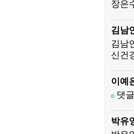
장은수
김남
김남
신건
이예
댓글
박유