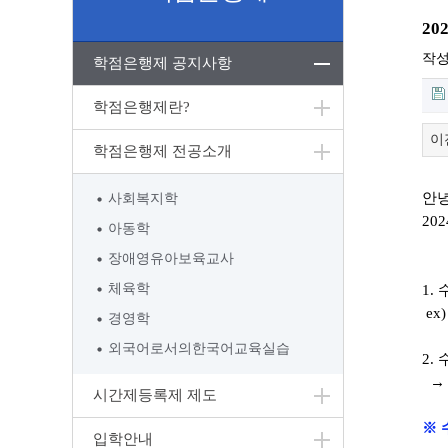
2
작
학점은행제 공지사항
학점은행제란?
이
학점은행제 전공소개
안
사회복지학
202
아동학
장애영유아보육교사
체육학
1.
ex
경영학
외국어로서의한국어교육실습
2.
→ 
시간제등록제 제도
※ 
입학안내