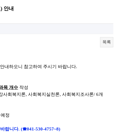
) 안내
목록
 안내하오니
참고하여 주시기 바랍니다.
과목 개수
작성
건강사회복지론
,
사회복지실천론
, 사회복지조사
론
/ 6
개
 예정
락바랍니다.
(☎041-530-4757~8)