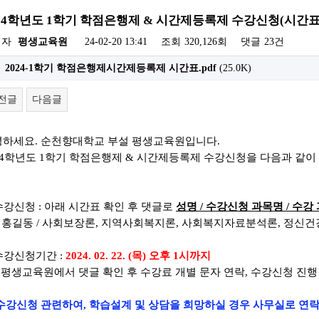
024학년도 1학기 학점은행제 & 시간제등록제 수강신청(시간표
성자
평생교육원
24-02-20 13:41
조회
320,126회
댓글
23건
2024-1학기 학점은행제시간제등록제 시간표.pdf
(25.0K)
전글
다음글
녕하세요
.
순천향대학교 부설 평생교육원입니다
.
4
학년도 1
학기 학점은행제
&
시간제등록제 수강신청을 다음과 같이
 수강신청 : 아래 시간표 확인 후
댓글로
성명
/
수강신청 과목명
/ 수강
)
홍길동
/
사회보장론
, 지역사회복지론
, 사회복지자료분석론
, 정신
 수강신청기간 :
2024. 02. 22. (목) 오후 1시까지
평생교육원에서 댓글 확인 후
수강료 개별 문자 연락,
수강신청 진행
수강신청 관련하여, 학습설계 및 상담을 희망하실 경우 사무실로 연