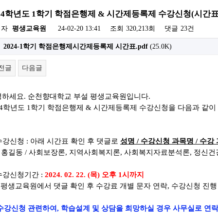
024학년도 1학기 학점은행제 & 시간제등록제 수강신청(시간표
성자
평생교육원
24-02-20 13:41
조회
320,213회
댓글
23건
2024-1학기 학점은행제시간제등록제 시간표.pdf
(25.0K)
전글
다음글
녕하세요
.
순천향대학교 부설 평생교육원입니다
.
4
학년도 1
학기 학점은행제
&
시간제등록제 수강신청을 다음과 같이
 수강신청 : 아래 시간표 확인 후
댓글로
성명
/
수강신청 과목명
/ 수강
)
홍길동
/
사회보장론
, 지역사회복지론
, 사회복지자료분석론
, 정신
 수강신청기간 :
2024. 02. 22. (목) 오후 1시까지
평생교육원에서 댓글 확인 후
수강료 개별 문자 연락,
수강신청 진행
수강신청 관련하여, 학습설계 및 상담을 희망하실 경우 사무실로 연