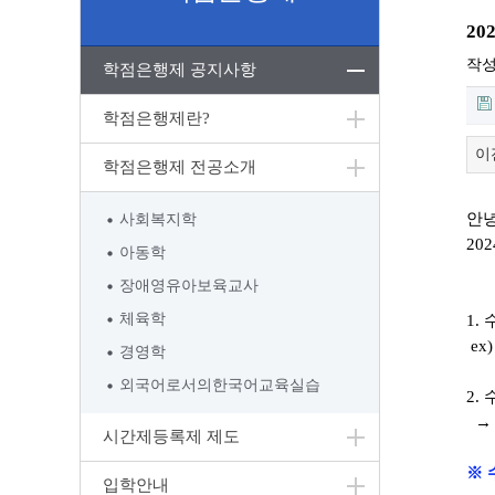
2
작
학점은행제 공지사항
학점은행제란?
이
학점은행제 전공소개
안
사회복지학
202
아동학
장애영유아보육교사
체육학
1.
ex
경영학
외국어로서의한국어교육실습
2.
→ 
시간제등록제 제도
※ 
입학안내