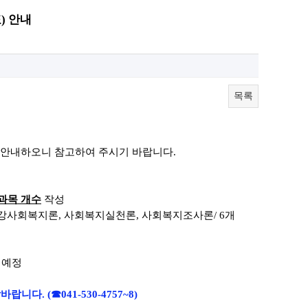
) 안내
목록
 안내하오니
참고하여 주시기 바랍니다.
과목 개수
작성
건강사회복지론
,
사회복지실천론
, 사회복지조사
론
/ 6
개
 예정
락바랍니다.
(☎041-530-4757~8)