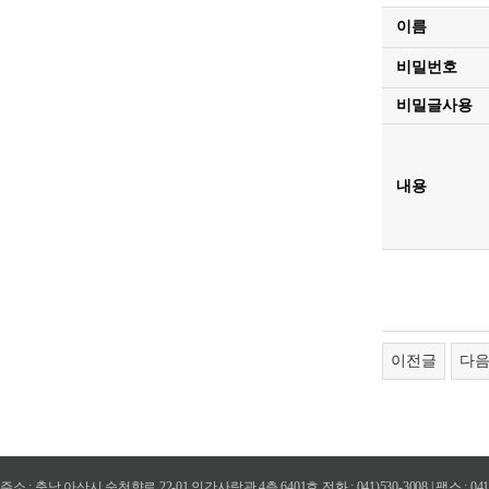
이름
비밀번호
비밀글사용
내용
이전글
다
주소 : 충남 아산시 순천향로 22-01 인간사랑관 4층 6401호 전화 : 041)530-3008 | 팩스 : 