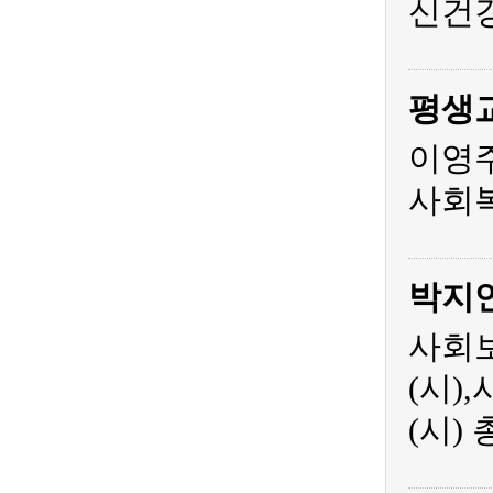
신건
평생
이영주
사회복
박지
사회보
(시)
(시)