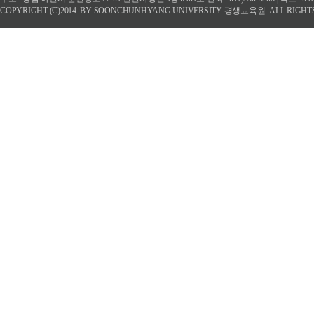
COPYRIGHT (C)2014. BY SOONCHUNHYANG UNIVERSITY 평생교육원. ALL RIGHT