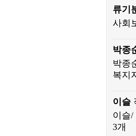
류기
사회
박종
박종순
복지
이슬
이슬/
3개