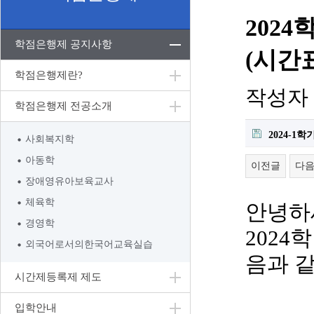
202
학점은행제 공지사항
(시간
학점은행제란?
작성자
학점은행제 전공소개
2024-1
사회복지학
아동학
이전글
다
장애영유아보육교사
체육학
안녕하
경영학
2024
학
외국어로서의한국어교육실습
음과 
시간제등록제 제도
입학안내