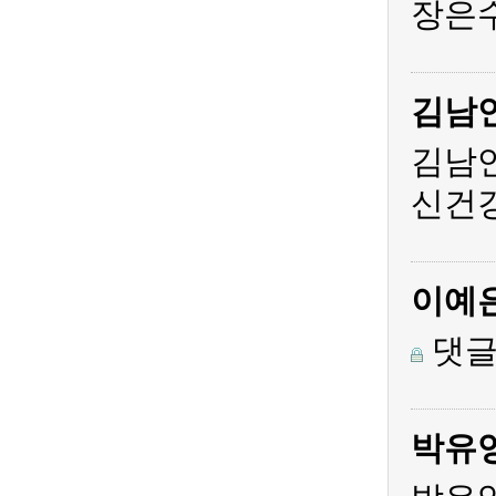
장은수
김남
김남
신건
이예
댓글
박유