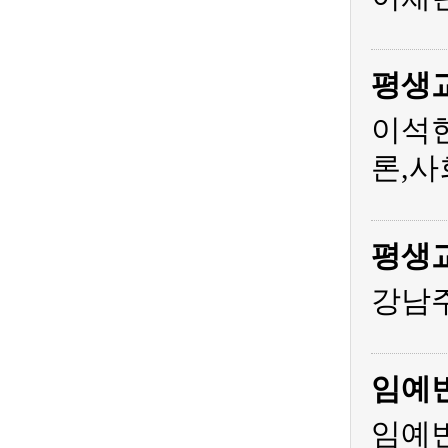
평생
이석
론,사
평생
강남주
임예
임예빈