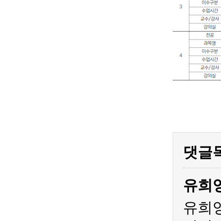
댓글
유희
유희