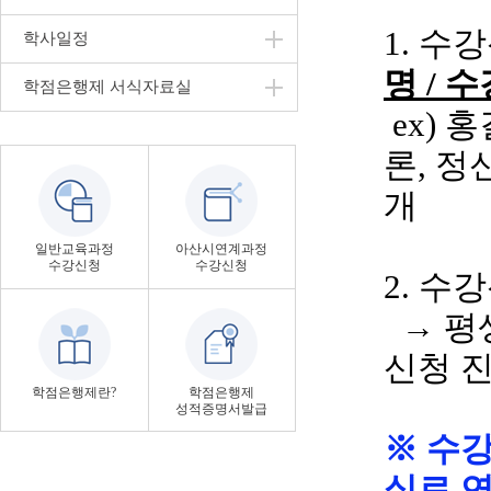
1. 수
학사일정
명
/ 
학점은행제 서식자료실
ex
)
홍
론
, 
개
일반교육과정
아산시연계과정
수강신청
수강신청
2. 수
→ 평
신청 
학점은행제란?
학점은행제
성적증명서발급
※ 수
실로 