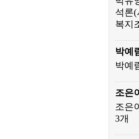
박유영
석론(
복지조
박예
박예림
조은
조은아
3개