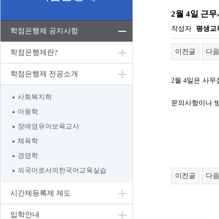
2월 4일 근
작성자
평생교
학점은행제 공지사항
이전글
다
학점은행제란?
학점은행제 전공소개
2월 4일은 사
사회복지학
문의사항이나 방
아동학
장애영유아보육교사
체육학
경영학
외국어로서의한국어교육실습
이전글
다
시간제등록제 제도
입학안내