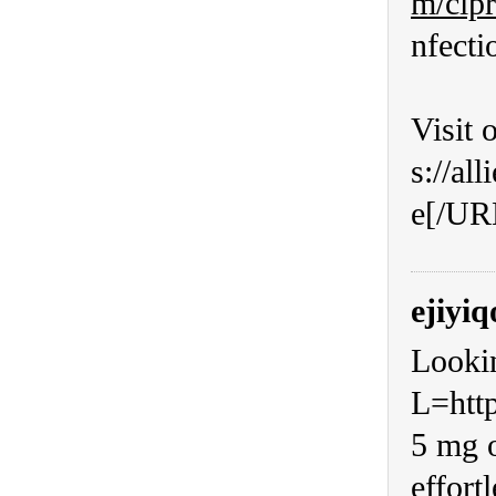
m/cipr
nfecti
Visit 
s://al
e[/URL
ejiyiq
Lookin
L=http
5 mg o
effortl