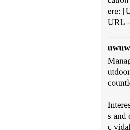
cation
ere: [
URL - 
uwuw
Manage
utdoor
countl
Intere
s and 
c vida