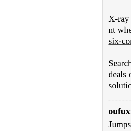
X-ray 
nt whe
six-co
Search
deals
soluti
oufux
Jumpst