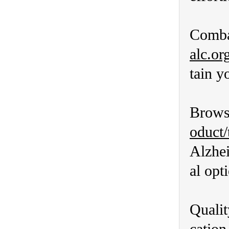
Combat
alc.or
tain y
Browse
oduct/
Alzhei
al opt
Qualit