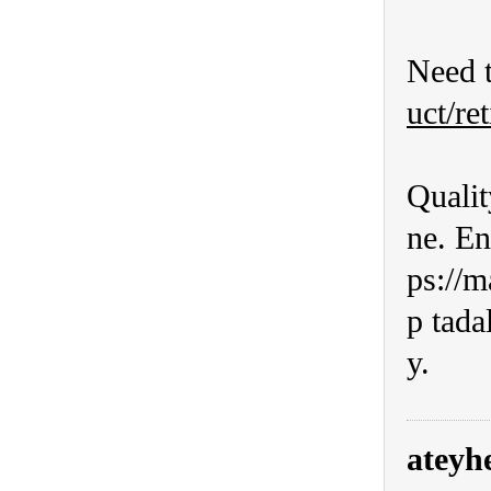
Need 
uct/ret
Qualit
ne. En
ps://m
p tada
y.
ateyhe