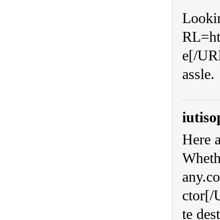
Lookin
RL=htt
e[/URL
assle.
iutis
Here a
Wheth
any.co
ctor[/
te des