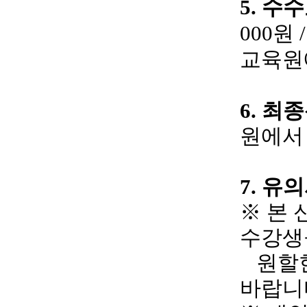
5.
수수
000
원
교육원
6.
최종
원에서
7.
유의
※
본 
수강생
원할한
바랍니