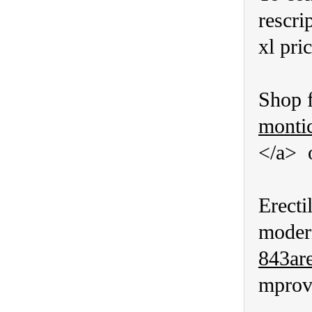
rescri
xl pri
Shop f
montic
</a> o
Erecti
modern
843are
mprov