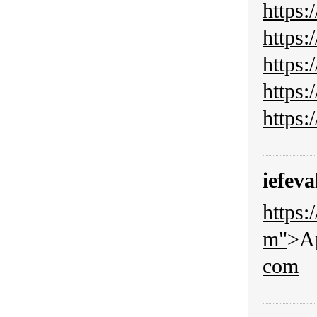
https:
https:
https:
https:
https:
iefeva
https:
m"
>Ap
com