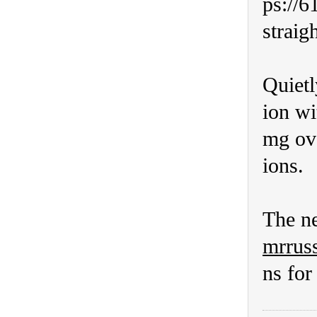
ps://6
straig
Quietl
ion wi
mg ove
ions.
The ne
mrruss
ns for