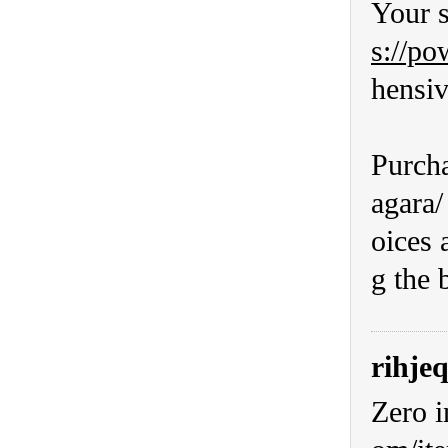
Your s
s://po
hensiv
Purch
agara/
oices 
g the 
rihje
Zero i