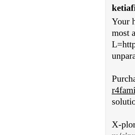
ketiaf
Your h
most a
L=http
unpara
Purcha
r4fami
soluti
X-plor