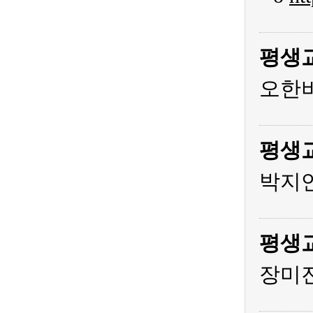
평생
오한비
평생
박지연
평생
장미진