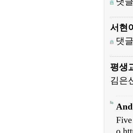
댓글
서현
댓글
평생
김은선
And
Five
o
ht