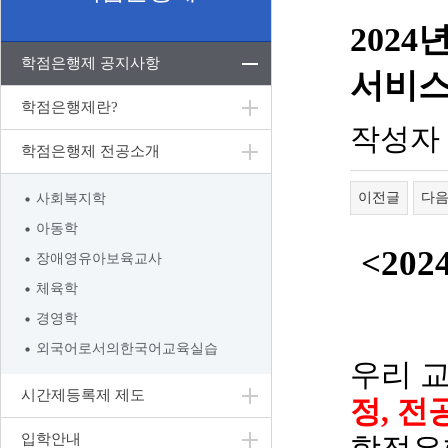
202
학점은행제 공지사항
서비스
학점은행제란?
작성자
학점은행제 전공소개
이전글
다
사회복지학
아동학
<202
장애영유아보육교사
체육학
경영학
외국어로서의한국어교육실습
우리 
시간제등록제 제도
정
,
전
입학안내