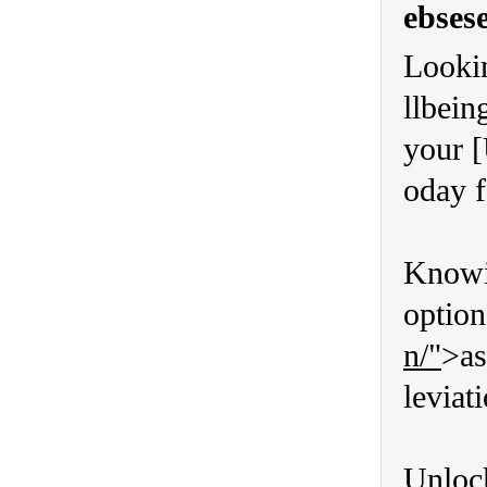
ebses
Lookin
llbein
your [
oday f
Knowin
option
n/"
>as
leviat
Unlock