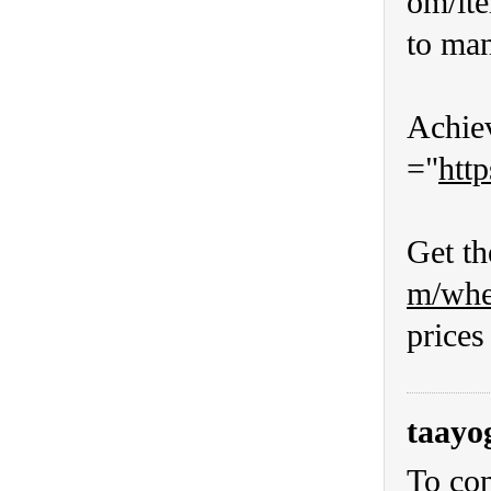
om/ite
to man
Achiev
="
http
Get th
m/whe
prices
taayo
To con