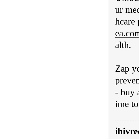
ur med
hcare 
ea.co
alth.
Zap yo
preven
- buy 
ime to
ihivr