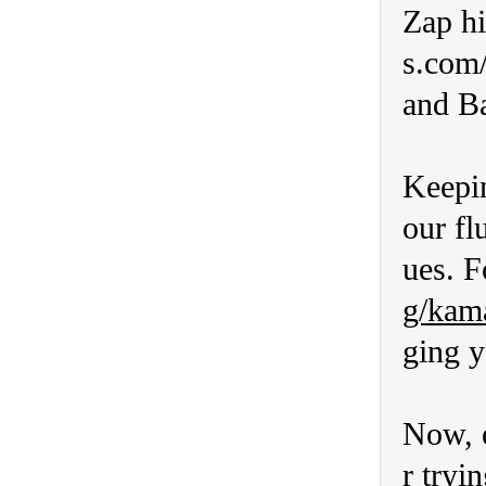
Zap hi
s.com/
and Ba
Keepin
our fl
ues. F
g/kam
ging y
Now, e
r tryi