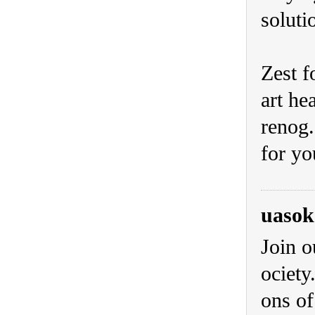
soluti
Zest f
art he
renog.
for yo
uasok
Join o
ociety
ons of