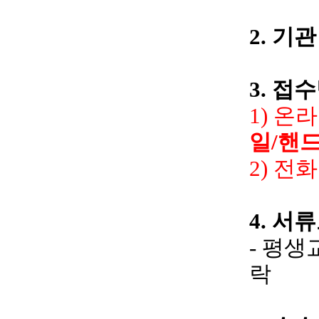
2.
기관
3.
접수
1)
온라
일/
핸
2)
전
4.
서류
-
평생교
락