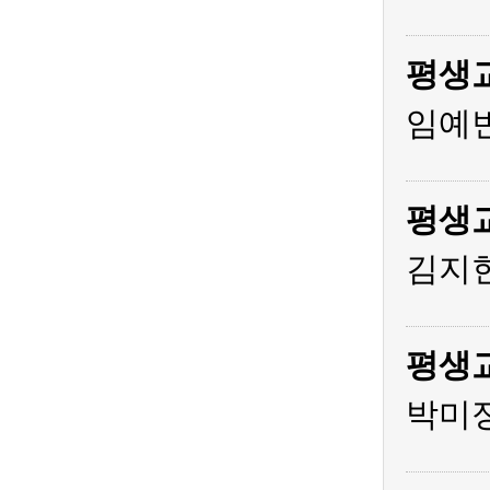
평생
임예빈
평생
김지현
평생
박미정