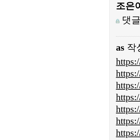
조은
댓글
as
작
https:
https:
https:
https:
https:
https:
https