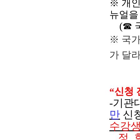
※ 개
뉴얼을
(☎ 국
※
국가
가 달라
“
신청 
-
기관
만
신
수강생
정,