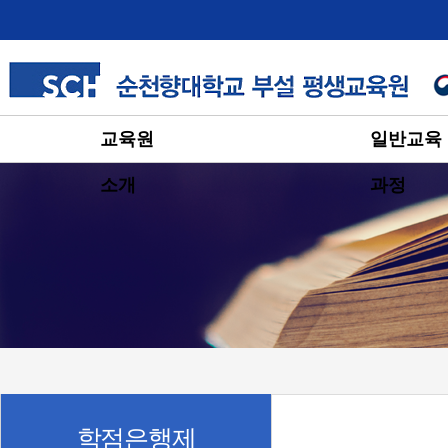
교육원
일반교육
소개
과정
학점은행제