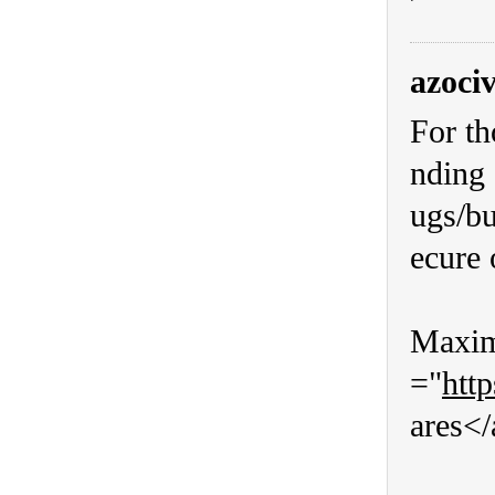
azoci
For th
nding 
ugs/bu
ecure 
Maximi
="
htt
ares</