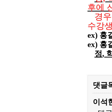
후
에
경우
수강생
ex)
홍
ex)
홍
정
,
댓글
이석