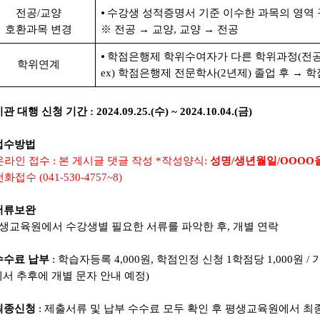
전공
/
교양
⦁
수강생 성적증명서 기준 이수한 과목의 영역 
호환과목 변경
※
전공
→
교양
,
교양
→
전공
⦁
학점은행제 학위수여자가 다른 학위과정
(
전
학위연계
ex)
학점은행제 전문학사
(2
년제
)
졸업 후
→
학
기관 대행 신청 기간
: 2024.09.25.(수
) ~ 2024.10.04.(금
)
접수방법
온라인 접수
:
본 게시글 댓글 작성
*
작성양식
:
성명
/생년월일
/OOOO
전화접수
(041-530-4757~8)
서류보완
생교육원에서 수강생별 필요한 서류를 파악한 후
,
개별 연락
수수료 납부
:
학습자등록
4,000
원
,
학점인정 신청
1
학점당
1,000
원
/
서 추후에 개별 문자 안내 예정
)
최종신청
:
제출서류 및 납부 수수료 모두 확인 후 평생교육원에서 