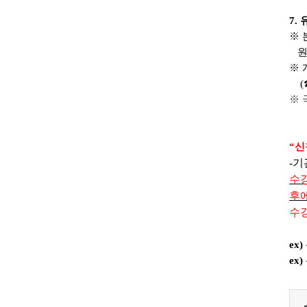
7.
※
원
※ 
(☎
※
“
신
-
기
수
후
수
ex)
ex)