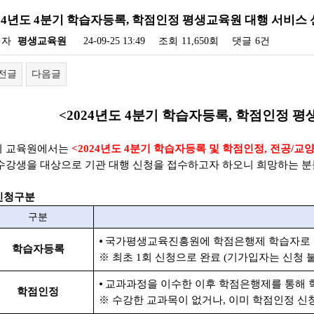
024년도 4분기 학습자등록, 학점인정 평생교육원 대행 서비스
성자
평생교육원
24-09-25 13:49
조회
11,650회
댓글
6건
전글
다음글
<2024
년도 4
분기 학습자등록
,
학점인정
평
리 교육원에서는
<2024
년도 4
분기 학습자등록 및 학점인정
,
전공
/
교양
 수강생을 대상으로
기관 대행 신청을 접수하고자 하오니 희망하는 분
 신청구분
구분
⦁
국가평생교육진흥원에 학점은행제 학습자로 
학습자등
록
※
최초
1
회 신청으로 완료
(
기가입자는 신청 
⦁
교과과정을 이수한 이후 학점은행제를 통해 
학점인정
※
수강한 교과목이 없거나
,
이미 학점인정 신