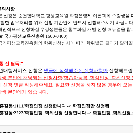
유의사항
본 신청은 순천향대학교 평생교육원 학점은행제 이론과목 수강생을 
할한 업무처리를 위해 신청 기간안에 반드시 신청해주시기 바랍니
개인적으로 신청하실 수강생분들은 첨부파일 개별 신청 매뉴얼을 참
 국가평생교육진흥원 1600-0400)
국가평생교육진흥원의 학위신청심사에 따라 학위발급 결과가 달라질 수 있
청 전 필독
!”
관대행서비스 신청은
댓글에 작성해주신 신청사항만
신청해드립
강생 본인에 해당되는 신청사항
(
학습자등록
, 학점인정,
학위신청 
에
신
청
댓
글 작성해주세요
.
필요한 신청을 하지 않은 경우에
오는
강생 본
인
에
게
있습
니다
.
홍길동
/1111/
학점인정 신청합니다
->
학점인정만 신청됨
홍길동
/2222/
학점인정
,
학위신청 신청합니다
->
학점인정
,
학위신청