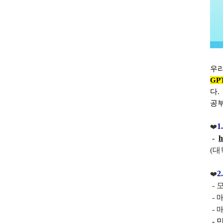
우
GPT
다.
공부
1
❤️
-
h
(
대학
2
❤️
- 
- 
- 
- 