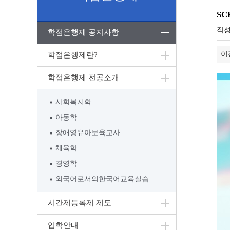
SC
작
학점은행제 공지사항
이
학점은행제란?
학점은행제 전공소개
사회복지학
아동학
장애영유아보육교사
체육학
경영학
외국어로서의한국어교육실습
시간제등록제 제도
입학안내