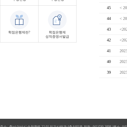
45
< 
44
< 
43
<2
학점은행제란?
학점은행제
성적증명서발급
42
<2
41
20
40
20
39
20
주소 : 충남 아산시 순천향로 22-01 인간사랑관 4층 6401호 전화 : 041)530-3008 | 팩스 : 