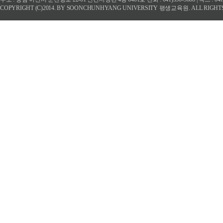
COPYRIGHT (C)2014. BY SOONCHUNHYANG UNIVERSITY 평생교육원. ALL RIGHT