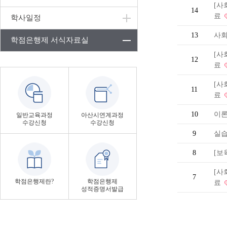
[사
14
료
학사일정
13
사
학점은행제 서식자료실
[사
12
료
[사
11
료
10
이론
일반교육과정
아산시연계과정
수강신청
수강신청
9
실습
8
[보
[사
7
학점은행제란?
학점은행제
료
성적증명서발급