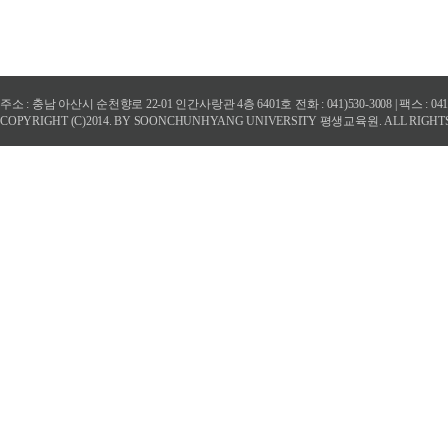
주소 : 충남 아산시 순천향로 22-01 인간사랑관 4층 6401호 전화 : 041)530-3008 | 팩스 : 
COPYRIGHT (C)2014. BY SOONCHUNHYANG UNIVERSITY 평생교육원. ALL RIGHT