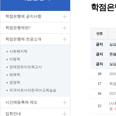
학점은
학점은행제 공지사항
학점은행제란?
번호
학점은행제 전공소개
공지
실습
사회복지학
공지
환
아동학
공지
실
장애영유아보육교사
18
20
체육학
경영학
17
학점
외국어로서의한국어교육실습
16
20
시간제등록제 제도
[사
15
료
입학안내