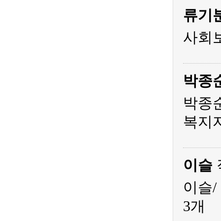
류기
사회
박종
박종순
복지
이슬
이슬/
3개