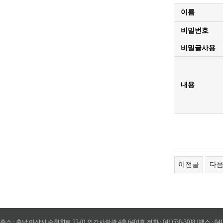
이름
비밀번호
비밀글사용
내용
이전글
다
주소 : 충남 아산시 순천향로 22-01 인간사랑관 4층 6401호 전화 : 041)530-3008 | 팩스 : 