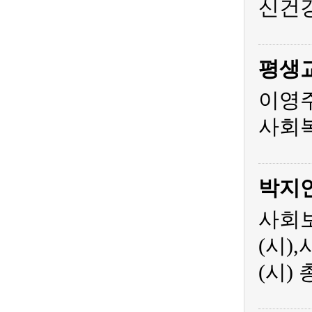
신건
평생
이영주
사회복
박지
사회보
(시)
(시)