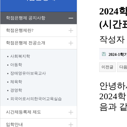
202
학점은행제 공지사항
(시간
학점은행제란?
작성자
학점은행제 전공소개
2024-1
사회복지학
아동학
이전글
다
장애영유아보육교사
체육학
안녕하
경영학
2024
학
외국어로서의한국어교육실습
음과 
시간제등록제 제도
입학안내