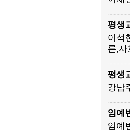
평생
이석
론,사
평생
강남주
임예
임예빈