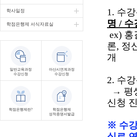
1. 수
학사일정
명
/ 
학점은행제 서식자료실
ex
)
홍
론
, 
개
일반교육과정
아산시연계과정
수강신청
수강신청
2. 수
→ 평
신청 
학점은행제란?
학점은행제
성적증명서발급
※ 수
실로 