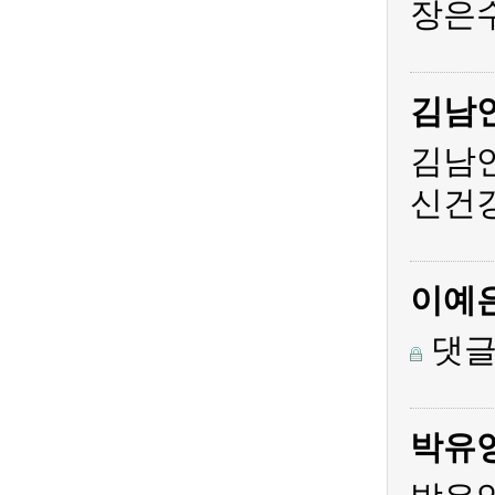
장은수
김남
김남
신건
이예
댓글
박유