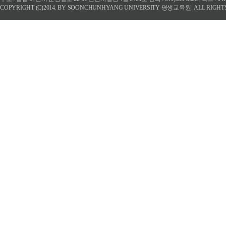
COPYRIGHT (C)2014. BY SOONCHUNHYANG UNIVERSITY 평생교육원. ALL RIGHT