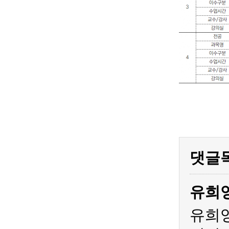
댓글
유희
유희