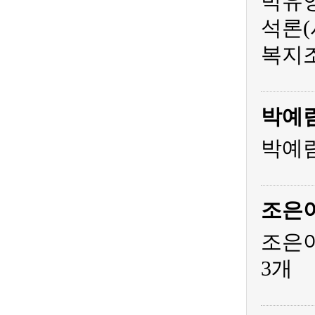
박유영
석론(
복지조
박예
박예림
조은
조은아
3개