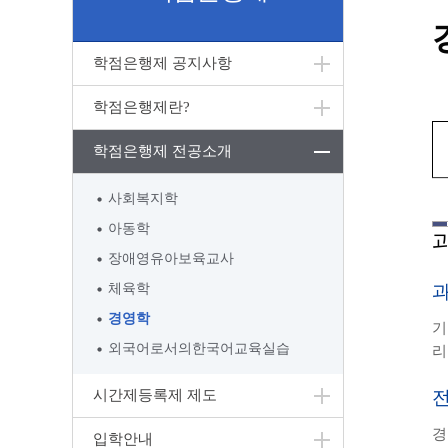
학점은행제 공지사항
학점은행제란?
학점은행제 전공소개
사회복지학
아동학
장애영유아보육교사
체육학
경영학
기
외국어로서의한국어교육실습
리
시간제등록제 제도
경
입학안내