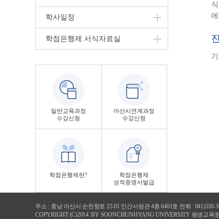
식
에
학사일정
학점은행제 서식자료실
기
일반교육과정
아산시연계과정
수강신청
수강신청
학점은행제란?
학점은행제
성적증명서발급
주소 : 충남 아산시 순천향로 22-01 인간사랑관 4층 6401호 전화 : 041)530-30
COPYRIGHT (C)2014. BY SOONCHUNHYANG UNIVERSITY 평생교육원.